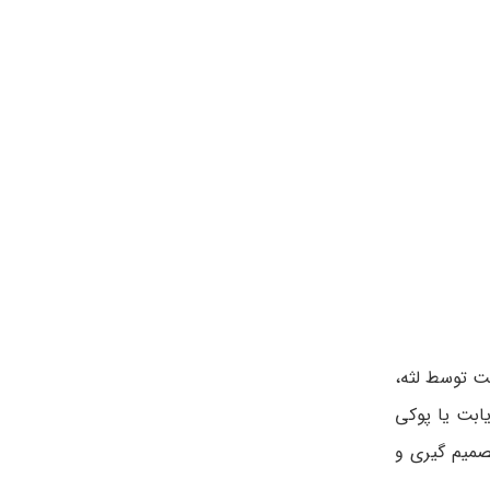
نت توسط لثه،
یابت یا پوکی
صمیم گیری و