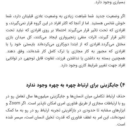
بسیاری وجود دارد.
اگر وضعیت جدید شما شباهت زیادی به وضعیت عادی قبلی­تان دارد، شما
خوش­ شانس هستید. اما از آنجا که اکثر افراد در این گروه قرار نمی‌­گیرند، و
افرادی که تحت تاثیر قرار می­‌گیرند احتمالا بر روی افرادی که نباید تحت
تاثیر قرار گیرند، اثرات منفی زنجیرواری ایجاد می­‌کنند، کل میدان بازی
مختل می‌گردد.افرادی که از ابتدا دورکاری می­‌کرده‌­اند بایستی خود را با
افرادی که مجبور به کار مجازی یا ترک کامل کار شده‌­اند، وفق دهند.
همچنین بسته به داشتن یا نداشتن فرزند، تفاوت قابل ­توجهی در توانایی
افراد جهت تغییر شرایط کاری وجود دارد.
۴
)
جایگزینی برای ارتباط چهره به چهره وجود ندارد
حذف ارتباط تکاملی میان انسان‌­ها و جایگزینی میلیون­‌ها سال تعامل رو در
رو با ارتباطات مجازی از طریق فناوری امری امکان­ ناپذیر است. اگر Zoom و
ابزارهای مشابه تا حدودی در بازآفرینی تجربه ارتباط رو در رو به ما کمک
نموده‌­اند، این امر به لطف فناوری که قدرت تخیل انسان است، میسر شده
است.