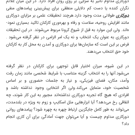
دورکاری مداوم تاثیر به سزایی بر روی روان افراد دارد. در این میان علائم
نگران­ کننده یا دست­ کم دلایلی منطقی برای پیش­‌بینی پیامدهای منفی
دورکاری
طولانی­ مدت وجود دارد.هرچند تحقیقات علمی بر مزایای دورکاری
مانند افزایش روحیه، سلامت و رفاه و بهره‌­وری کارکنان تاکید بسیاری نمود­
ه‌اند. ولی این موارد به قبل از شیوع کرونا مربوط می‌­شوند. در این تحقیقات
دورکاری به عنوان یک انتخاب و نه یک امر الزامی در نظر گرفته می‌­شود .
فرض بر این است که سازمان­‌ها برای دورکاری و آمدن به محل کار به کارکنان
خود حق انتخاب می‌­دهند.
در این شیوه، میزان اختیار قابل­ توجهی برای کارکنان در نظر گرفته
می‌شود.آن­ها را به انتخاب گزینه متناسب با شرایط شخصی مانند زمان رفت­‌
وآمد، مکان، فضای فیزیکی، و نیاز به جلسات حضوری و بر اساس
شخصیت خود، متمایل می­‌کند.ولی اگر انتخابی وجود نداشته باشد و
افرادی که هیچ گاه تجربه دورکاری نداشته­‌اند مجبور به این کار شوند، چه
اتفاقی رخ می­‌دهد؟ آیا ابزارهایی مثل اسکایپ و زوم به ویژه در بلندمدت،
می‌­تواند به طور کامل جایگزین ارتباط چهره به چهره شود؟ پیامدهای روانی
دورکاری مداوم چیست و آیا می‌­توان جهت آمادگی برای آن کاری انجام
داد؟