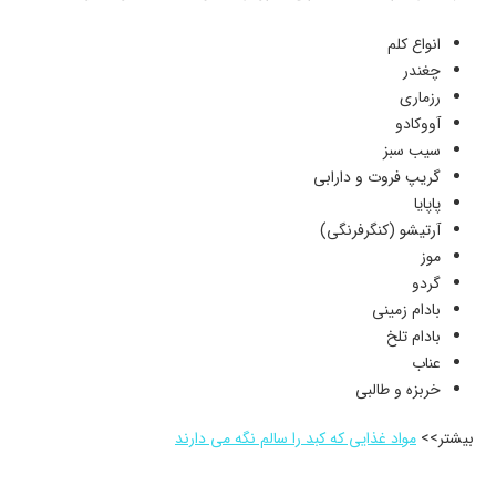
انواع کلم
چغندر
رزماری
آووکادو
سیب سبز
گریپ فروت و دارابی
پاپایا
آرتیشو (کنگرفرنگی)
موز
گردو
بادام زمینی
بادام تلخ
عناب
خربزه و طالبی
بیشتر>>
مواد غذایی که کبد را سالم نگه می دارند