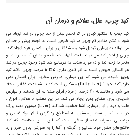
کبد چرب، علل، علائم و درمان آن
کبد چرب یا استاتوز کبدی در اثر تجمع بیش از حد چربی در کبد ایجاد می
شود. داشتن مقادیر کم چربی در کبد طبیعی است، اما تجمع بیش از حد آن
می تواند به بیماری تبدیل شود و مشکلاتی را برای سلامتی افراد ایجاد کند.
چربی زیاد در کبد می تواند باعث التهاب کبد شده و به آن آسیب برساند و
منجر به زخم کبد و در موارد شدید به نارسایی کبد شود.وجود چربی در کبد
هر انسانی طبیعی است اما اگر کبدی دارای 5 تا 10 درصد چربی باشد
کبد
چرب
نامیده می شود که این بیماری عوارض مخربی برای اعضای بدن
دارد.“کبد چرب” (fatty liver) مشکلی است که با اشتباهات غذایی ایجاد
می شود و متاسفانه 40 درصد از مردم ایران مبتلا به آن هستند و عوارض
شدیدی برای اعضای بدن ایجاد می کند. در این مطلب با علائم ، انواع ،
علت و درمان این بیماری آشنا خواهید شد.کبد (Liver) دومین عضو بزرگ
در بدن انسان است و مسئول به اصطلاح رد کردن تمام مواد غذایی و
نوشیدنی مصرف شده از صافی است که این بدان معناست که کبد
فاکتورهای مضرر مواد غذایی را گرفته و آنها را به صورتی بدون ضرر وارد
سیستم های دیگر بدن می کند. کبد به طور طبیعی خود را توسط سلول