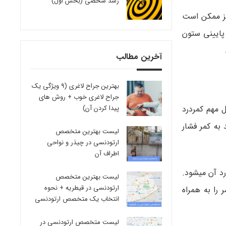
رشد شخصی (بخش اول)
یز ممکن است
پایینی ستون
آخرین مطالب
بهترین جراح لاغری (9 ویژگی یک
جراح لاغری خوب + روش های
 مهم کمردرد
پیدا کردن آن)
به کمر فشار
لیست بهترین متخصص
ارتودنسی در چیذر و نواحی
اطراف آن
رد آن میشود.
لیست بهترین متخصص
ارتودنسی در قیطریه + نحوه
را به همراه
انتخاب یک متخصص ارتودنسی
لیست متخصص ارتودنسی در