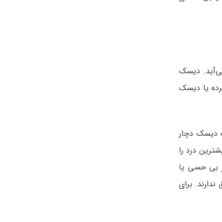
ی‌آید. دیسک
رده یا دیسک
ه دیسک دچار
شترین درد را
ر بی حسی یا
دارند. برای