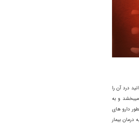
ید درد آن را
میبخشد و به
طور دارو های
 درمان بیمار