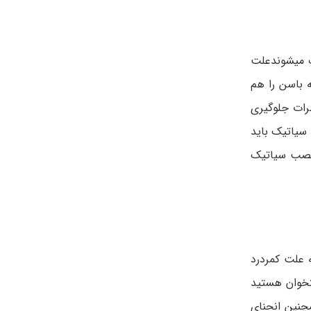
ف میشوندعلت
باسن را هم
رات جلوگیری
 سیاتیک باید
 عصب سیاتیک
 علت کمردرد
تخوان هستید
چنین انحنای