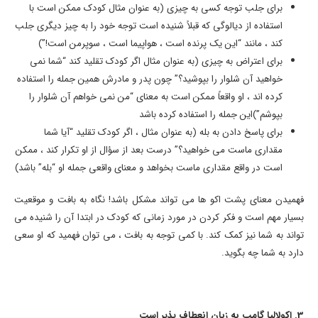
برای جلب توجه کسی به چیزی (به عنوان مثال کودک ممکن است با
استفاده از دیالوگی که قبلاً شنیده است توجه خود را به چیز دیگری جلب
کند ، مانند “این یک پرنده است ، هواپیما است ، سوپرمن است!”)
برای اعتراض به چیزی (به عنوان مثال اگر کودک تقلید کند “شما نمی
خواهید آن شلوار را بپوشید؟” چون پدر و مادرش همین جمله را استفاده
کرده اند ، او واقعاً ممکن است به معنای “من نمی خواهم آن شلوار را
بپوشم”)این جمله را استفاده کرده باشد
برای پاسخ دادن به بله (به عنوان مثال ، اگر کودک تقلید “آیا شما
مقداری ماست می خواهید؟” درست بعد از سؤال از او تکرار کند ، ممکن
است در واقع مقداری ماست بخواهد و معنای واقعی جمله او “بله” باشد)
فهمیدن معنای پشت اکو ها می تواند مشکل باشد! نگاه به بافت و موقعیت
بسیار مهم است و فکر کردن در مورد زمانی که کودک در ابتدا آن را شنیده می
تواند به شما نیز کمک کند. با کمی توجه به بافت ، می توان فهمید که او سعی
دارد به شما چه بگوید.
3. اکولالیا گامب به زبان انعطاف پذیر است