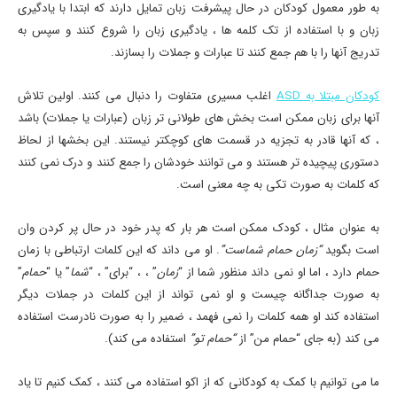
به طور معمول کودکان در حال پیشرفت زبان تمایل دارند که ابتدا با یادگیری
زبان و با استفاده از تک کلمه ها ، یادگیری زبان را شروع کنند و سپس به
تدریج آنها را با هم جمع کنند تا عبارات و جملات را بسازند.
کودکان مبتلا به ASD
اغلب مسیری متفاوت را دنبال می کنند. اولین تلاش
آنها برای زبان ممکن است بخش های طولانی تر زبان (عبارات یا جملات) باشد
، که آنها قادر به تجزیه در قسمت های کوچکتر نیستند. این بخشها از لحاظ
دستوری پیچیده تر هستند و می توانند خودشان را جمع کنند و درک نمی کنند
که کلمات به صورت تکی به چه معنی است.
به عنوان مثال ، كودک ممكن است هر بار كه پدر خود در حال پر كردن وان
است بگوید
“زمان حمام شماست”
. او می داند که این کلمات ارتباطی با زمان
حمام دارد ، اما او نمی داند منظور شما از “
زمان
” ، ، “برای” ، “
شما
” یا “
حمام
”
به صورت جداگانه چیست و او نمی تواند از این کلمات در جملات دیگر
استفاده کند او همه کلمات را نمی فهمد ، ضمیر را به صورت نادرست استفاده
می کند (به جای “حمام من” از
“حمام تو”
استفاده می کند).
ما می توانیم با کمک به کودکانی که از اکو استفاده می کنند ، کمک کنیم تا یاد