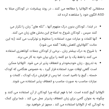
محققانی که اکولالیا را مطالعه می کنند ، در روند پیشرفت در کودکان مبتلا به
ASD الگوی خود را مشاهده کرده اند:
در ابتدا ، کودکان بدون درک مفهوم آنها ، “تکه های” زبان را تکرار می
کنند سپس ، کودکان شروع به اصلاح این بخش های زبان می کنند.
آنها کلمات و عبارات مورد استفاده را مخلوط و نوترکیب می کنند (به این
حالت “اکولالیای کاهش یافته” گفته می شود).
با شروع به درک بیشتر زبان ، برخی از کودکان جملات کوتاهتری استفاده
می کنند یا فقط یک یا دو کلمه را برای بیان خود به کار می برند.
به تدریج ، زبان خودبخودتر و انعطاف پذیر تر می شود. اکولالیا ممکن
است گاهی اوقات مورد استفاده قرار گیرد ، به خصوص هنگامی که کودک
خسته ، گیج یا ناامید است. اما پس از افزایش درک کودک ، کلمات و
عبارات مناسب به صورت مناسب و انعطاف پذیر استفاده می شوند.
اکولالیا گیج کننده است. اما با فهم اینکه چرا کودکان از آن استفاده می کنند و
چگونه به عنوان گامی برای زبان انعطاف پذیرتر عمل می کند ، شما برای کمک
به کودکی که از اکولالیا استفاده می کند ، مجهز تر خواهید بود.