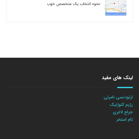
نحوه انتخاب یک متخصص خوب
لینک های مفید
ارتودنسی نامرئی
رژیم کتوژنیک
جراح لاغری
تام استخر