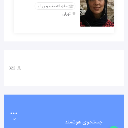
مغز، اعصاب و روان
تهران
322
جستجوی هوشمند