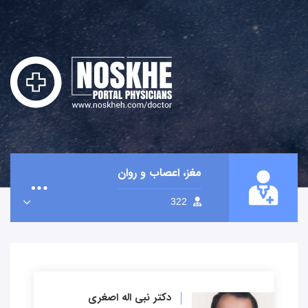
مغز، اعصاب و روان
322
دکتر نبی اله اصغری