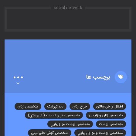
social network
برچسب ها
اطفال و خردسالان
جراح زنان
دندانپزشک
متخصص زنان
متخصص زنان و زایمان
متخصص مغز و اعصاب ( نورولوژی)
متخصص پوست
متخصص پوست مو زيبايي
متخصص پوست و مو و زيبايي
متخصص گوش حلق بيني