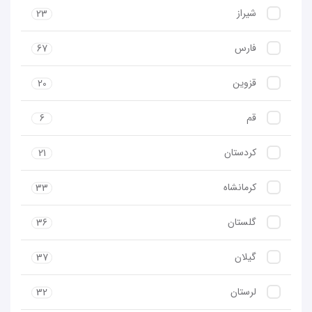
شیراز
23
فارس
67
قزوین
20
قم
6
کردستان
21
کرمانشاه
33
گلستان
36
گیلان
37
لرستان
32