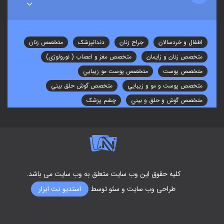
اطفال و خردسالان
جراح زنان
دندانپزشک
متخصص زنان
متخصص زنان و زایمان
متخصص مغز و اعصاب ( نورولوژی)
متخصص پوست
متخصص پوست مو زيبايي
متخصص پوست و مو و زيبايي
متخصص گوش حلق بيني
متخصص گوش و حلق و بيني
چشم پزشک
کلیه حقوق این وب سایت متعلق به وب سایت می باشد.
طراحی وب سایت
و سئو توسط
استدیو نت ابزار