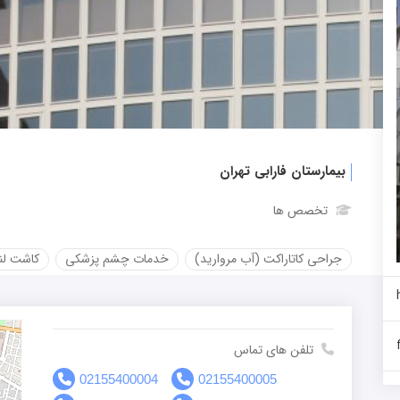
بیمارستان فارابی تهران
تخصص ها
جراحی کاتاراکت (آب مروارید)
خدمات چشم پزشکی
کاشت لنز
تلفن های تماس
02155400004
02155400005