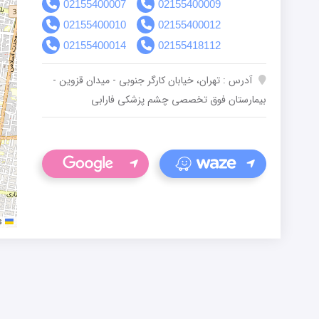
02155400007
02155400009
02155400010
02155400012
02155400014
02155418112
آدرس : تهران، خیابان کارگر جنوبی - میدان قزوین -
بیمارستان فوق تخصصی چشم پزشکی فارابی
s
Leaflet