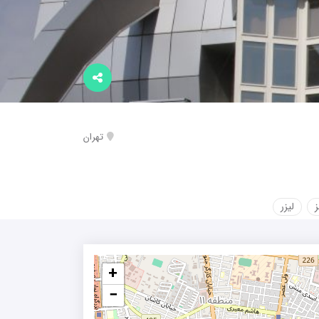
تهران
لیزر
+
−