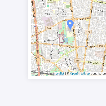
|
©
OpenStreetMap
contributor