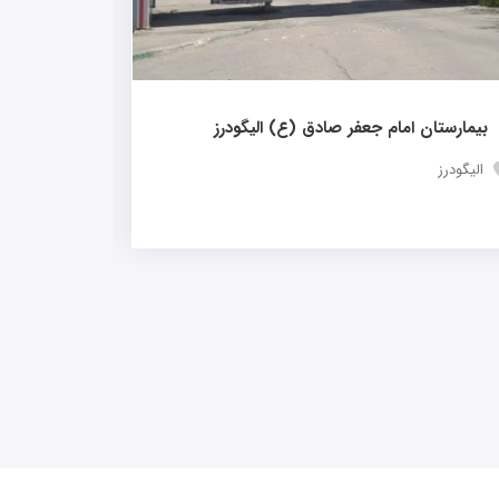
بیمارستان
خرم اباد
بیمارستان امام جعفر صادق (ع) اليگودرز
اليگودرز