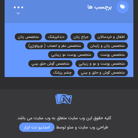
برچسب ها
اطفال و خردسالان
جراح زنان
دندانپزشک
متخصص زنان
متخصص زنان و زایمان
متخصص مغز و اعصاب ( نورولوژی)
متخصص پوست
متخصص پوست مو زيبايي
متخصص پوست و مو و زيبايي
متخصص گوش حلق بيني
متخصص گوش و حلق و بيني
چشم پزشک
کلیه حقوق این وب سایت متعلق به وب سایت می باشد.
طراحی وب سایت
و سئو توسط
استدیو نت ابزار