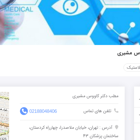
وس مشیری
لاستیک
مطب دکتر کاووس مشیری
تلفن های تماس
02188048406
آدرس : تهران، خیابان ملاصدرا، چهارراه کردستان،
ساختمان پزشکان 43