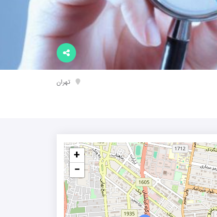
تهران
+
−