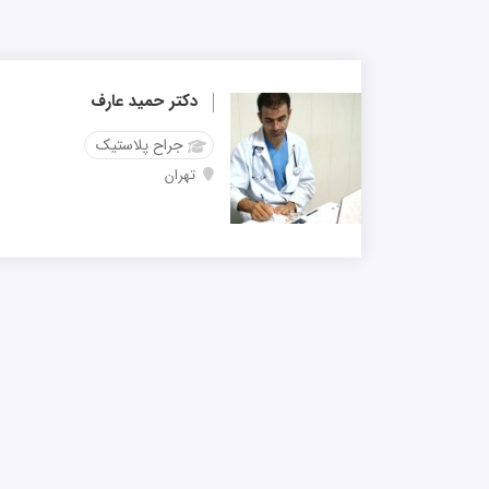
دکتر حمید عارف
جراح پلاستیک
تهران