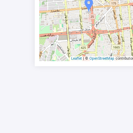
|
©
OpenStreetMap
contributo