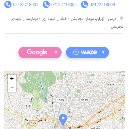
02122718001
02122718005
02122718009
آدرس : تهران، میدان تجریش - خیابان شهرداری - بیمارستان شهدای
تجریش
+
−