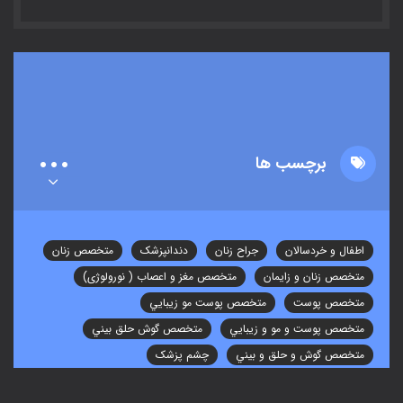
برچسب ها
اطفال و خردسالان
جراح زنان
دندانپزشک
متخصص زنان
متخصص زنان و زایمان
متخصص مغز و اعصاب ( نورولوژی)
متخصص پوست
متخصص پوست مو زيبايي
متخصص پوست و مو و زيبايي
متخصص گوش حلق بيني
متخصص گوش و حلق و بيني
چشم پزشک