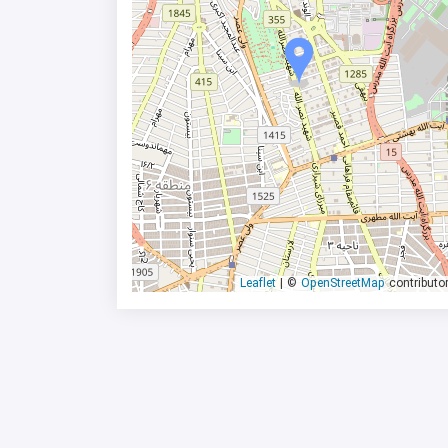
|
©
OpenStreetMap
contributo