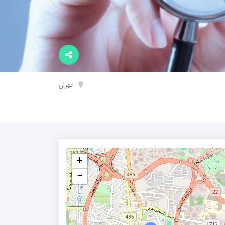
تهران
+
−