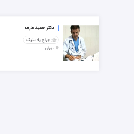
دکتر حمید عارف
جراح پلاستیک
تهران