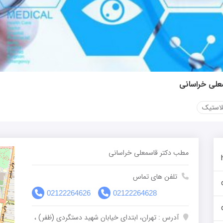
معلی خراسانی
لاستیک
مطب دکتر قاسمعلی خراسانی
تلفن های تماس
02122264626
02122264628
آدرس : تهران، ابتدای خیابان شهید دستگردی (ظفر) ،