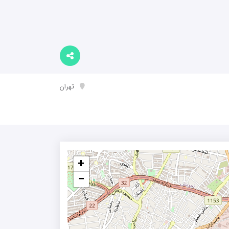
تهران
+
−