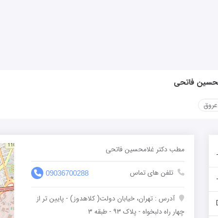
محسین فاتحی
عروق
مطب دکتر غلامحسین فاتحی
تلفن های تماس
09036700288
آدرس : تهران، خیابان دولت( کلاهدوز) - پایین تر از
چهار راه دلبخواه - پلاک ۹۳ - طبقه ۳