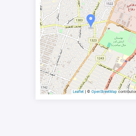
|
©
OpenStreetMap
contributo