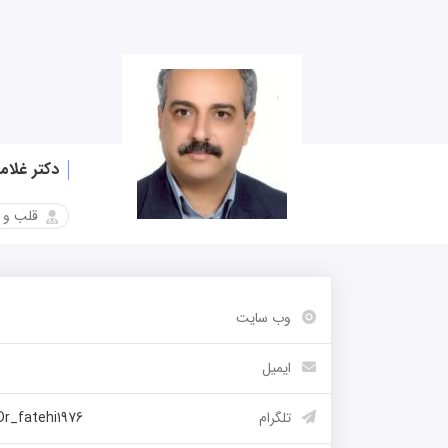
دکتر غلا
قلب و 
وب سایت
-
ایمیل
-
تلگرام
Dr_fatehi1976