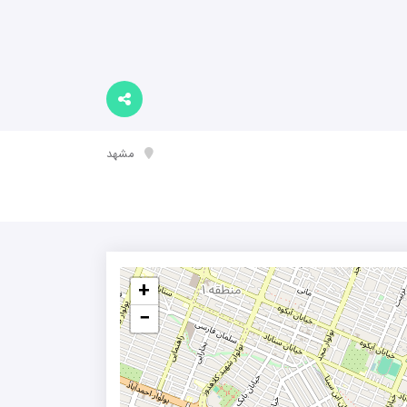
مشهد
+
−