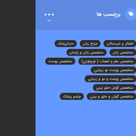
برچسب ها
اطفال و خردسالان
جراح زنان
دندانپزشک
متخصص زنان
متخصص زنان و زایمان
متخصص مغز و اعصاب ( نورولوژی)
متخصص پوست
متخصص پوست مو زيبايي
متخصص پوست و مو و زيبايي
متخصص گوش حلق بيني
متخصص گوش و حلق و بيني
چشم پزشک