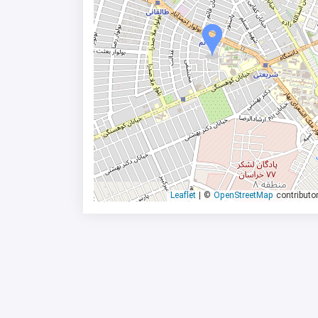
|
©
OpenStreetMap
contributo