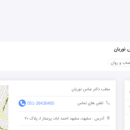
 نوریان
صاب و روان
مطب دکتر عباس نوریان
تلفن های تماس
051-38438465
آدرس : مشهد، مشهد احمد اباد، پرستار 1، پلاک 20