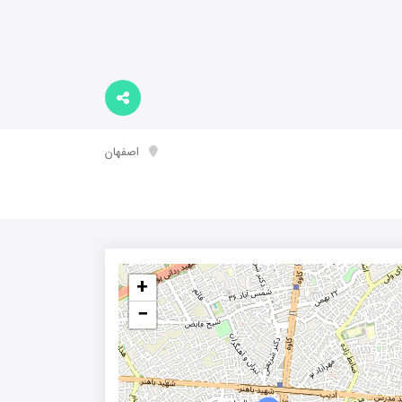
اصفهان
+
−