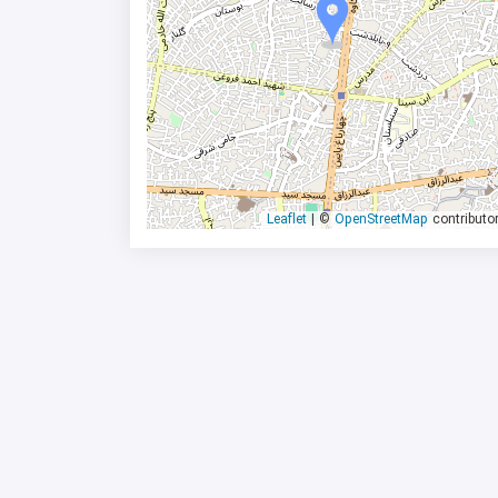
|
©
OpenStreetMap
contributo