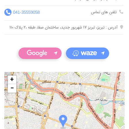
تلفن های تماس
041-35559058
آدرس : تبریز، تبریز 17 شهریور جدید، ساختمان صفا، طبقه ،2 پلاک 110
+
−