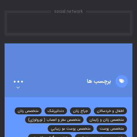
social network
برچسب ها
اطفال و خردسالان
جراح زنان
دندانپزشک
متخصص زنان
متخصص زنان و زایمان
متخصص مغز و اعصاب ( نورولوژی)
متخصص پوست
متخصص پوست مو زيبايي