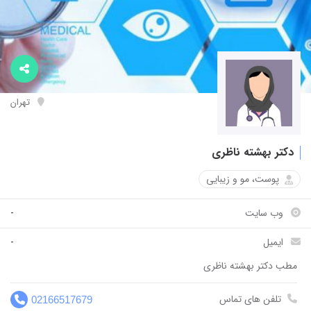
تهران
دکتر بهشته ناظری
پوست، مو و زیبایی
وب سایت
-
ایمیل
-
مطب دکتر بهشته ناظری
مط
تلفن های تماس
02166517679