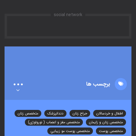
social network
برچسب ها
اطفال و خردسالان
جراح زنان
دندانپزشک
متخصص زنان
متخصص زنان و زایمان
متخصص مغز و اعصاب ( نورولوژی)
متخصص پوست
متخصص پوست مو زيبايي