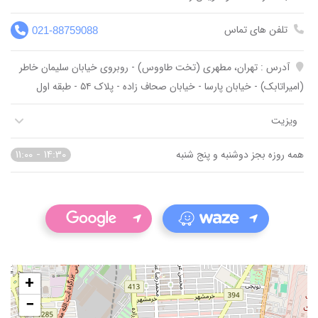
تلفن های تماس
021-88759088
آدرس : تهران، مطهری (تخت طاووس) - روبروی خیابان سلیمان خاطر
(امیراتابک) - خیابان پارسا - خیابان صحاف زاده - پلاک ۵۴ - طبقه اول
ویزیت
11:00 - 14:30
همه روزه بجز دوشنبه و پنج شنبه
+
−