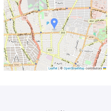
|
©
OpenStreetMap
contributors
Leaflet